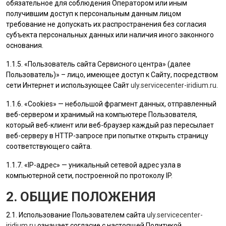
обязательное для соблюдения Оператором или иным
получившим доступ к персональным данным лицом
требование не допускать их распространения без согласия
субъекта персональных данных или наличия иного законного
основания.
1.1.5. «
Пользователь
сайта Сервисного центра» (далее
Пользователь
)» – лицо, имеющее доступ к Сайту, посредством
сети Интернет и использующее Сайт
uly.servicecenter-iridium.ru
.
1.1.6. «Cookies» — небольшой фрагмент данных, отправленный
веб-сервером и хранимый на компьютере
Пользователя
,
который веб-клиент или веб-браузер каждый раз пересылает
веб-серверу в HTTP-запросе при попытке открыть страницу
соответствующего сайта.
1.1.7. «IP-адрес» — уникальный сетевой адрес узла в
компьютерной сети, построенной по протоколу IP.
2. ОБЩИЕ ПОЛОЖЕНИЯ
2.1. Использование
Пользователем
сайта
uly.servicecenter-
iridium.ru
означает согласие с настоящей Политикой