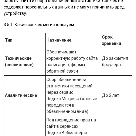
работы сайта и сбора обезличенной статистики. Cookies не
содержат персональных данных и не могут причинить вред
устройству.
3.5.1. Какие cookies мы используем:
Срок
Тип
Назначение
хранения
Обеспечивают
Технические
корректную работу сайта:
До закрытия
(сессионные)
навигацию, формы
браузера
обратной связи
Сбор обезличенной
статистики посещений
через сервис
Аналитические
До 2 лет
Яндекс.Метрика
(данные
передаются в
обезличенном виде)
Подтверждение прав на
сайт в сервисах
Яндекс.Вебмастер
и