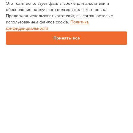
МОДЕЛИ
Этот сайт использует файлы cookie для аналитики и
обеспечения наилучшего пользовательского опыта.
9575 Extreme
Продолжая использовать этот сайт, вы соглашаетесь с
9555
использованием файлов cookie.
Политика
конфиденциальности
СТРАНИЦЫ
Принять все
Гарантия
Доставка
Контакты
Карта сайта
КОНТАКТЫ
+7 (800) 350-44-53
Ежедневно с 09:00 до 21:00
г. Ульяновск, Дворцовая улица, 4А/1
info@servicecenter-iridium.ru
Политика конфиденциальности
Способы оплаты